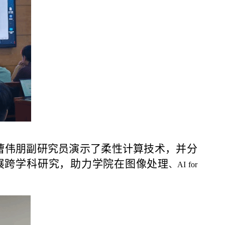
曹伟朋副研究员
演示了
柔性计算技术，
并
分
展跨学科研究，助力学院在
图像处理
、
AI for