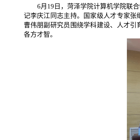
6月
19日
，
菏泽学院计算机学院
联合
记李庆江同志主持。
国家
级人才
专家张
曹伟朋副研究员围绕学科建设
、
人才引
各方才智
。