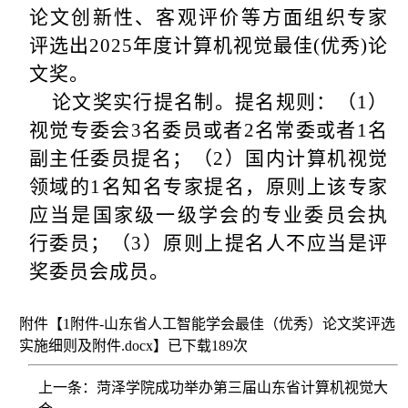
论文创新性、客观评价等方面组织专家
评选出
2025
年度计算机视觉最佳
(
优秀
)
论
文奖。
论文奖实行提名制。提名规则：（
1
）
视觉专委会
3
名委员或者
2
名常委或者
1
名
副主任委员提名；（
2
）国内计算机视觉
领域的
1
名知名专家提名，原则上该专家
应当是国家级一级学会的专业委员会执
行委员；（
3
）原则上提名人不应当是评
奖委员会成员。
附件【1附件-山东省人工智能学会最佳（优秀）论文奖评选
实施细则及附件.docx】
已下载
189
次
上一条：菏泽学院成功举办第三届山东省计算机视觉大