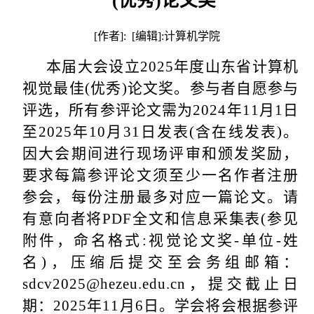
(优秀)论文奖
[作者]: [编辑]:计算机学院
本届大会设立
2025
年度山东省计算机
视觉最佳
(
优秀
)
论文奖。参与者自愿参与
评选，所有参评论文需为
2024
年
11
月
1
日
至
2025
年
10
月
31
日发表
(
含在线发表
)
。
因大会期间进行现场评审和颁发奖励，
要求每篇参评论文须至少一名作者注册
参会，每份注册最多对应一篇论文。请
有意向者将
PDF
全文和信息采集表
(
参见
附件，命名格式
:
视觉论文奖
-
单位
-
姓
名
)
，压缩后提交至会务组邮箱：
sdcv2025@hezeu.edu.cn
，提交截止日
期：
2025
年
11
月
6
日。学会将会根据参评