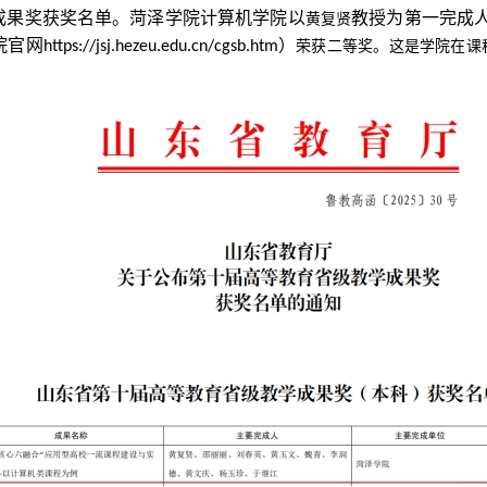
成果奖获奖名单。菏泽学院计算机学院以
教授为第一完成
黄复贤
院官网
）
https://jsj.hezeu.edu.cn/cgsb.htm
荣获二等奖。这是学院在课