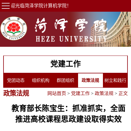
欢迎光临菏泽学院计算机学院！
党建工作
党团动态
组织机构
群团组织
政策法规
树立和践行
政策法规
网站首页
>
党建工作
>
政策法规
>
正文
正确政绩观
教育部长陈宝生：抓准抓实，全面
推进高校课程思政建设取得实效